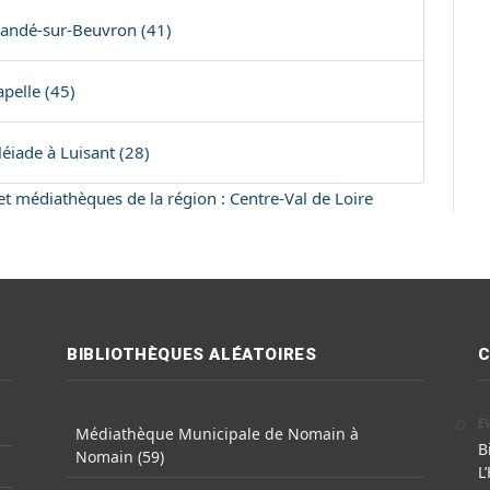
Candé-sur-Beuvron (41)
pelle (45)
éiade à Luisant (28)
 et médiathèques de la région : Centre-Val de Loire
BIBLIOTHÈQUES ALÉATOIRES
C
E
Médiathèque Municipale de Nomain à
B
Nomain (59)
L