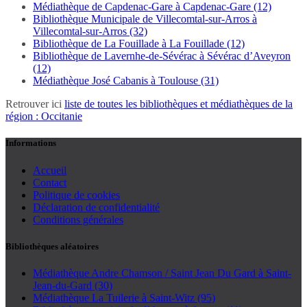
Médiathèque de Capdenac-Gare à Capdenac-Gare (12)
Bibliothèque Municipale de Villecomtal-sur-Arros à
Villecomtal-sur-Arros (32)
Bibliothèque de La Fouillade à La Fouillade (12)
Bibliothèque de Lavernhe-de-Sévérac à Sévérac d’Aveyron
(12)
Médiathèque José Cabanis à Toulouse (31)
Retrouver ici
liste de toutes les bibliothèques et médiathèques de la
région : Occitanie
Informations
Accueil
Contact
Politique de cookies
Déclaration de confidentialité
Conditions générales
Bibliothèques aléatoires
Médiathèque Andre Chamson / Saint Jean Du Gard à Saint-
Jean-du-Gard (30)
Médiathèque La Tuilerie à Saint-Witz (95)