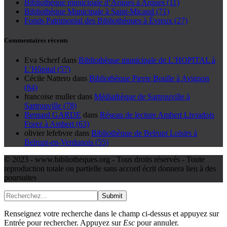
Bibliothèque municipale d’Arques à Arques (11)
Bibliothèque Municipale à Saint-Micaud (71)
Fonds Patrimonial des Bibliothèques à Évreux (27)
Commentaires récents
Eva Scherf
dans
Bibliothèque municipale de L’HOPITAL à
L’Hôpital (57)
Cécile Nattero
dans
Bibliothèque Pierre Boulle à Avignon
(84)
francoise muller
dans
Médiathèque de Sartrouville à
Sartrouville (78)
Bernard GARDE
dans
Réseau de lecture Ambert Livradois
Forez à Ambert (63)
olivier lefebvre
dans
Bibliothèque de Belrupt Loisirs à
Belrupt-en-Verdunois (55)
© 2023 - www.bibliotheques.org - Tous droits réservés - Toute
reproduction totale ou partielle sans accord écrit donnera lieu à des
poursuites
Submit
Renseignez votre recherche dans le champ ci-dessus et appuyez sur
Entrée pour rechercher. Appuyez sur
Esc
pour annuler.