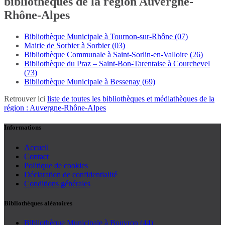
bibliothèques de la région Auvergne-
Rhône-Alpes
Bibliothèque Municipale à Tournon-sur-Rhône (07)
Mairie de Sorbier à Sorbier (03)
Bibliothèque Communale à Saint-Sorlin-en-Valloire (26)
Bibliothèque du Praz – Saint-Bon-Tarentaise à Courchevel
(73)
Bibliothèque Municipale à Bessenay (69)
Retrouver ici
liste de toutes les bibliothèques et médiathèques de la
région : Auvergne-Rhône-Alpes
Informations
Accueil
Contact
Politique de cookies
Déclaration de confidentialité
Conditions générales
Bibliothèques aléatoires
Bibliothèque Municipale à Bouvron (44)