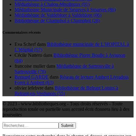
Médiathèque à Chalou-Moulineux (91)
Médiatheque Municipale de Smarves à Smarves (86)
Médiathèque de Valdeblore à Valdeblore (06)
Bibliothèque de Champhol à Champhol (28)
Commentaires récents
Eva Scherf
dans
Bibliothèque municipale de L’HOPITAL à
L’Hôpital (57)
Cécile Nattero
dans
Bibliothèque Pierre Boulle à Avignon
(84)
francoise muller
dans
Médiathèque de Sartrouville à
Sartrouville (78)
Bernard GARDE
dans
Réseau de lecture Ambert Livradois
Forez à Ambert (63)
olivier lefebvre
dans
Bibliothèque de Belrupt Loisirs à
Belrupt-en-Verdunois (55)
© 2023 - www.bibliotheques.org - Tous droits réservés - Toute
reproduction totale ou partielle sans accord écrit donnera lieu à des
poursuites
Submit