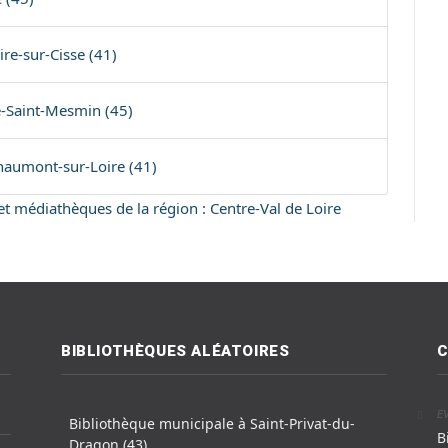
re-sur-Cisse (41)
é-Saint-Mesmin (45)
haumont-sur-Loire (41)
 et médiathèques de la région : Centre-Val de Loire
BIBLIOTHÈQUES ALÉATOIRES
C
E
Bibliothèque municipale à Saint-Privat-du-
B
Dragon (43)