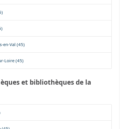
5)
5)
s-en-Val (45)
r-Loire (45)
èques et bibliothèques de la
)
 (45)