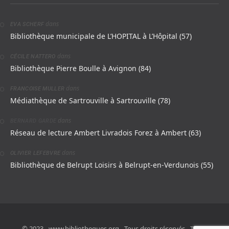
dans
EVA SCHERF
Bibliothèque municipale de L’HOPITAL à L’Hôpital (57)
dans
CÉCILE NATTERO
Bibliothèque Pierre Boulle à Avignon (84)
dans
FRANCOISE MULLER
Médiathèque de Sartrouville à Sartrouville (78)
dans
BERNARD GARDE
Réseau de lecture Ambert Livradois Forez à Ambert (63)
dans
OLIVIER LEFEBVRE
Bibliothèque de Belrupt Loisirs à Belrupt-en-Verdunois (55)
© 2023 - www.bibliotheques.org - Tous droits réservés - Toute