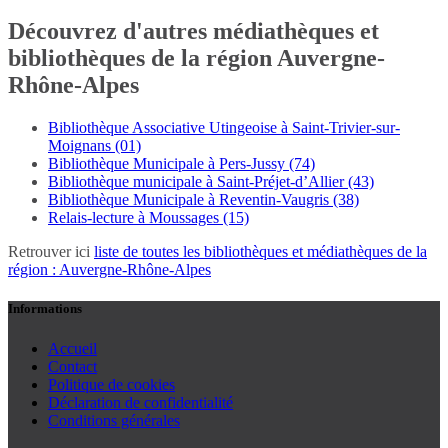
Découvrez d'autres médiathèques et
bibliothèques de la région Auvergne-
Rhône-Alpes
Bibliothèque Associative Utingeoise à Saint-Trivier-sur-
Moignans (01)
Bibliothèque Municipale à Pers-Jussy (74)
Bibliothèque municipale à Saint-Préjet-d’Allier (43)
Bibliothèque Municipale à Reventin-Vaugris (38)
Relais-lecture à Moussages (15)
Retrouver ici
liste de toutes les bibliothèques et médiathèques de la
région : Auvergne-Rhône-Alpes
Informations
Accueil
Contact
Politique de cookies
Déclaration de confidentialité
Conditions générales