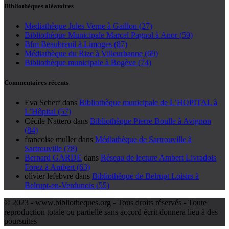
Bibliothèques aléatoires
Mediathèque Jules Verne à Gaillon (27)
Bibliothèque Municipale Marcel Pagnol à Anor (59)
Bfm Beaubreuil à Limoges (87)
Médiathèque du Rize à Villeurbanne (69)
Bibliothèque municipale à Bogève (74)
Commentaires récents
Eva Scherf
dans
Bibliothèque municipale de L’HOPITAL à
L’Hôpital (57)
Cécile Nattero
dans
Bibliothèque Pierre Boulle à Avignon
(84)
francoise muller
dans
Médiathèque de Sartrouville à
Sartrouville (78)
Bernard GARDE
dans
Réseau de lecture Ambert Livradois
Forez à Ambert (63)
olivier lefebvre
dans
Bibliothèque de Belrupt Loisirs à
Belrupt-en-Verdunois (55)
© 2023 - www.bibliotheques.org - Tous droits réservés - Toute
reproduction totale ou partielle sans accord écrit donnera lieu à des
poursuites