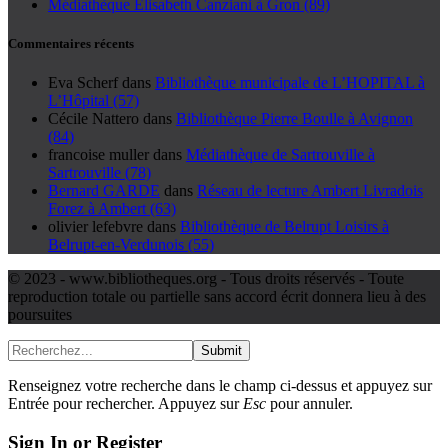
Médiathèque Elisabeth Canziani à Gron (89)
Commentaires récents
Eva Scherf
dans
Bibliothèque municipale de L’HOPITAL à
L’Hôpital (57)
Cécile Nattero
dans
Bibliothèque Pierre Boulle à Avignon
(84)
francoise muller
dans
Médiathèque de Sartrouville à
Sartrouville (78)
Bernard GARDE
dans
Réseau de lecture Ambert Livradois
Forez à Ambert (63)
olivier lefebvre
dans
Bibliothèque de Belrupt Loisirs à
Belrupt-en-Verdunois (55)
© 2023 - www.bibliotheques.org - Tous droits réservés - Toute
reproduction totale ou partielle sans accord écrit donnera lieu à des
poursuites
Submit
Renseignez votre recherche dans le champ ci-dessus et appuyez sur
Entrée pour rechercher. Appuyez sur
Esc
pour annuler.
Sign In or Register