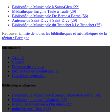
Bibliothèque Municipale à Saint-Glen (22)
Médiathèque Imagine Taulé à Taulé (29)
Bibliothèque Municipale De Berne à Berné (56)
Antenne de Saint-Divy à Saint-Divy (29)
Bibliothèque Municipale du Tronchet à Le Tronchet (35)
Retrouver ici
liste de toutes les bibliothèques et médiathèques de la
région : Bretagne
Informations
Accueil
Contact
Politique de cookies
Déclaration de confidentialité
Conditions générales
Bibliothèques aléatoires
Bibliothèque Municipale à Saint-Joseph-de-Rivière (38)
Bibliothèque-relais à Allanche (15)
Mairie De Plussulien à Plussulien (22)
point-lecture à Russ (67)