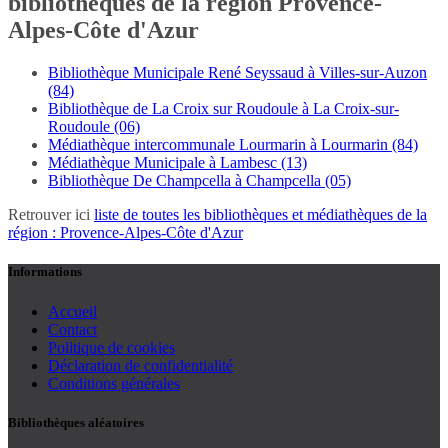
bibliothèques de la région Provence-
Alpes-Côte d'Azur
Bibliothèque Municipale René Seyssaud à Villes-sur-Auzon
(84)
Bibliothèque de La Croix sur Roudoule à La Croix-sur-
Roudoule (06)
Médiathèque intercommunale Lourmarin à Lourmarin (84)
Médiathèque Municipale à Lambesc (13)
Bibliothèque De Champcella à Champcella (05)
Retrouver ici
liste de toutes les bibliothèques et médiathèques de la
région : Provence-Alpes-Côte d'Azur
Informations
Accueil
Contact
Politique de cookies
Déclaration de confidentialité
Conditions générales
Bibliothèques aléatoires