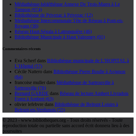
Médiathèque-bédéthèque Annexe De Trois-Mares à Le
Tampon (974)
Bibliothèque de Privezac à Privezac (12)
Médiathèque Intercommunale Tête de Réseau à Pont-en-
Royans (38)
Réseau Haut-Ségala à Latronquière (46)
Bibliothèque Municipale à Haut Valromey (01)
Commentaires récents
Eva Scherf
dans
Bibliothèque municipale de L’HOPITAL à
L’Hôpital (57)
Cécile Nattero
dans
Bibliothèque Pierre Boulle à Avignon
(84)
francoise muller
dans
Médiathèque de Sartrouville à
Sartrouville (78)
Bernard GARDE
dans
Réseau de lecture Ambert Livradois
Forez à Ambert (63)
olivier lefebvre
dans
Bibliothèque de Belrupt Loisirs à
Belrupt-en-Verdunois (55)
© 2023 - www.bibliotheques.org - Tous droits réservés - Toute
reproduction totale ou partielle sans accord écrit donnera lieu à des
poursuites