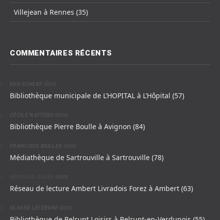
Villejean à Rennes (35)
COMMENTAIRES RÉCENTS
dans
EVA SCHERF
Bibliothèque municipale de L’HOPITAL à L’Hôpital (57)
dans
CÉCILE NATTERO
Bibliothèque Pierre Boulle à Avignon (84)
dans
FRANCOISE MULLER
Médiathèque de Sartrouville à Sartrouville (78)
dans
BERNARD GARDE
Réseau de lecture Ambert Livradois Forez à Ambert (63)
dans
OLIVIER LEFEBVRE
Bibliothèque de Belrupt Loisirs à Belrupt-en-Verdunois (55)