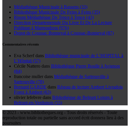
Médiathèque Municipale à Bassens (33)
Bibliothèque Municipale De Feins à Feins (35)
Risom Médiathèque De Tence à Tence (43)
Direction Departementale Du Livre Et De La Lecture
Publique à Mamoudzou (976)
Depot de Coussac Bonneval à Coussac-Bonneval (87)
Commentaires récents
Eva Scherf
dans
Bibliothèque municipale de L’HOPITAL à
L’Hôpital (57)
Cécile Nattero
dans
Bibliothèque Pierre Boulle à Avignon
(84)
francoise muller
dans
Médiathèque de Sartrouville à
Sartrouville (78)
Bernard GARDE
dans
Réseau de lecture Ambert Livradois
Forez à Ambert (63)
olivier lefebvre
dans
Bibliothèque de Belrupt Loisirs à
Belrupt-en-Verdunois (55)
© 2023 - www.bibliotheques.org - Tous droits réservés - Toute
reproduction totale ou partielle sans accord écrit donnera lieu à des
poursuites