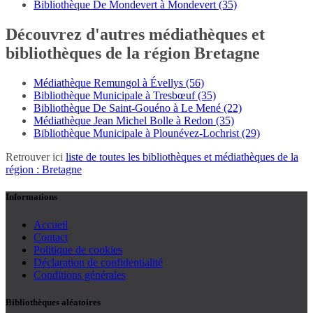
Bibliothèque De Mondevert à Mondevert (35)
Découvrez d'autres médiathèques et
bibliothèques de la région Bretagne
Médiathèque Remungol à Évellys (56)
Bibliothèque Municipale à Tresbœuf (35)
Bibliothèque De Saint-Gouéno à Le Mené (22)
Médiathèque Jean Michel Bolle à Redon (35)
Bibliothèque Municipale à Plounévez-Lochrist (29)
Retrouver ici
liste de toutes les bibliothèques et médiathèques de la
région : Bretagne
Informations
Accueil
Contact
Politique de cookies
Déclaration de confidentialité
Conditions générales
Bibliothèques aléatoires