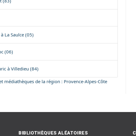
t (83)
à La Saulce (05)
c (06)
c à Villedieu (84)
s et médiathèques de la région : Provence-Alpes-Côte
BIBLIOTHÈQUES ALÉATOIRES
C