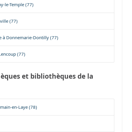
y-le-Temple (77)
ille (77)
e à Donnemarie-Dontilly (77)
Lencoup (77)
èques et bibliothèques de la
rmain-en-Laye (78)
)