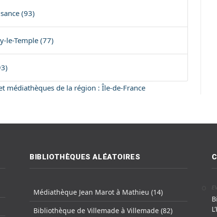
isance (93)
y-le-Temple (77)
93)
 et médiathèques de la région : Île-de-France
BIBLIOTHÈQUES ALÉATOIRES
C
E
Médiathèque Jean Marot à Mathieu (14)
B
L
Bibliothèque de Villemade à Villemade (82)