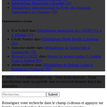
Bibliothèque Municipale à Romillé (35)
Médiathèque départementale du Nord, site Avesnois-
Valencienn à Le Quesnoy (59)
Commentaires récents
Eva Scherf
dans
Bibliothèque municipale de L’HOPITAL à
L’Hôpital (57)
Cécile Nattero
dans
Bibliothèque Pierre Boulle à Avignon
(84)
francoise muller
dans
Médiathèque de Sartrouville à
Sartrouville (78)
Bernard GARDE
dans
Réseau de lecture Ambert Livradois
Forez à Ambert (63)
olivier lefebvre
dans
Bibliothèque de Belrupt Loisirs à
Belrupt-en-Verdunois (55)
© 2023 - www.bibliotheques.org - Tous droits réservés - Toute
reproduction totale ou partielle sans accord écrit donnera lieu à des
poursuites
Submit
Renseignez votre recherche dans le champ ci-dessus et appuyez sur