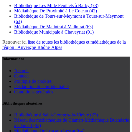
Bibliothèque Les Mille Feuillets à Barby (73)
Médiathèque De Proximité à Le Coteau (42)
Bibliothèque de Tours-sur-Meymont à Tours-sur-Meymont
(63)
Médiathèque De Malintrat à Malintrat (63)
Bibliothèque Municipale à Chaveyriat (01)
Retrouver ici
liste de toutes les bibliothèques et médiathèques de la
région : Auvergne-Rhône-Alpes
Informations
Accueil
Contact
Politique de cookies
Déclaration de confidentialité
Conditions générales
Bibliothèques aléatoires
Bibliothèque à Saint-Georges-du-Vièvre (27)
Réseau des médiathèques de Clamart-Médiathèque Buanderie
à Clamart (92)
Médiathèque De Lescar à Lescar (64)