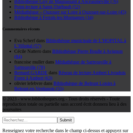
Bibliothèque Guy de Maupassant à Anceaumeville (76)
Point-lecture à Saint-Thiébault (52)
Médiathèque – Ouzouer sur Loire à Ouzouer-sur-Loire (45)
Bibliothèque à Ferrals-les-Montagnes (34)
Commentaires récents
Eva Scherf
dans
Bibliothèque municipale de L’HOPITAL à
L’Hôpital (57)
Cécile Nattero
dans
Bibliothèque Pierre Boulle à Avignon
(84)
francoise muller
dans
Médiathèque de Sartrouville à
Sartrouville (78)
Bernard GARDE
dans
Réseau de lecture Ambert Livradois
Forez à Ambert (63)
olivier lefebvre
dans
Bibliothèque de Belrupt Loisirs à
Belrupt-en-Verdunois (55)
© 2023 - www.bibliotheques.org - Tous droits réservés - Toute
reproduction totale ou partielle sans accord écrit donnera lieu à des
poursuites
Submit
Renseignez votre recherche dans le champ ci-dessus et appuyez sur