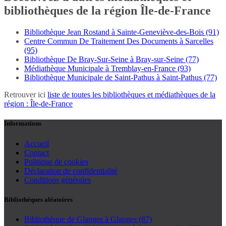
bibliothèques de la région Île-de-France
Bibliothèque Jean Rostand à Sainte-Geneviève-des-Bois (91)
Centre Commun De Traitement Des Documents à Sarcelles
(95)
Bibliothèque De Bray-Sur-Seine à Bray-sur-Seine (77)
Médiathèque Municipale à Tremblay-en-France (93)
Bibliothèque Municipale de Saint-Pathus à Saint-Pathus (77)
Retrouver ici
liste de toutes les bibliothèques et médiathèques de la
région : Île-de-France
Informations
Accueil
Contact
Politique de cookies
Déclaration de confidentialité
Conditions générales
Bibliothèques aléatoires
Bibliothèque de Glanges à Glanges (87)