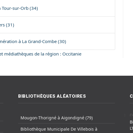
a Tour-sur-Orb (34)
rs (31)
mération à La Grand-Combe (30)
 et médiathèques de la région : Occitanie
BIBLIOTHÈQUES ALÉATOIRES
C
E
Mougon-Thorigné à Aigondigné (79)
B
L
Bibliothèque Municipale De Villebois à