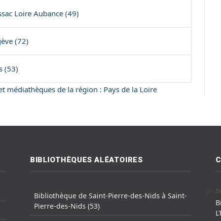
ssac Loire Aubance (49)
gève (72)
 (53)
 et médiathèques de la région : Pays de la Loire
BIBLIOTHÈQUES ALÉATOIRES
C
E
Bibliothèque de Saint-Pierre-des-Nids à Saint-
B
Pierre-des-Nids (53)
L