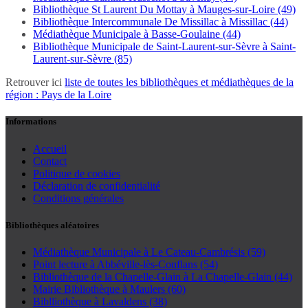
Bibliothèque St Laurent Du Mottay à Mauges-sur-Loire (49)
Bibliothèque Intercommunale De Missillac à Missillac (44)
Médiathèque Municipale à Basse-Goulaine (44)
Bibliothèque Municipale de Saint-Laurent-sur-Sèvre à Saint-
Laurent-sur-Sèvre (85)
Retrouver ici
liste de toutes les bibliothèques et médiathèques de la
région : Pays de la Loire
Informations
Accueil
Contact
Politique de cookies
Déclaration de confidentialité
Conditions générales
Bibliothèques aléatoires
Médiathèque Municipale à Le Cateau-Cambrésis (59)
Point lecture à Abbéville-lès-Conflans (54)
Bibliothèque de la Chapelle-Glain à La Chapelle-Glain (44)
Mairie Bibliothèque à Maulers (60)
Biblliothèque à Lavaldens (38)