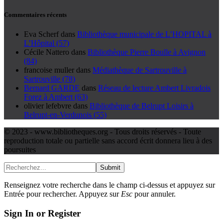
Commentaires récents
Eva Scherf
dans
Bibliothèque municipale de L’HOPITAL à
L’Hôpital (57)
Cécile Nattero
dans
Bibliothèque Pierre Boulle à Avignon
(84)
francoise muller
dans
Médiathèque de Sartrouville à
Sartrouville (78)
Bernard GARDE
dans
Réseau de lecture Ambert Livradois
Forez à Ambert (63)
olivier lefebvre
dans
Bibliothèque de Belrupt Loisirs à
Belrupt-en-Verdunois (55)
© 2023 - www.bibliotheques.org - Tous droits réservés - Toute
reproduction totale ou partielle sans accord écrit donnera lieu à des
poursuites
Submit
Renseignez votre recherche dans le champ ci-dessus et appuyez sur
Entrée pour rechercher. Appuyez sur
Esc
pour annuler.
Sign In or Register