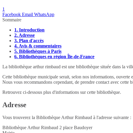
1
Facebook
Email
WhatsApp
Sommaire
1.
Introduction
2.
Adresse
3.
Plan d'accès
4.
Avis & commentaires
5.
Bibliothèques à Paris
6.
Bibliothèques en région Île-de-France
La bibliothèque arthur rimbaud est une bibliothèque située dans la vill
Cette bibliothèque municipale serait, selon nos informations, ouverte 
Nous vous recommandons cependant, de prendre contact avec cette bib
Retrouvez ci-dessous plus d'informations sur cette bibliothèque.
Adresse
Vous trouverez la Bibliothèque Arthur Rimbaud à l'adresse suivante :
Bibliothèque Arthur Rimbaud 2 place Baudoyer
Mairie