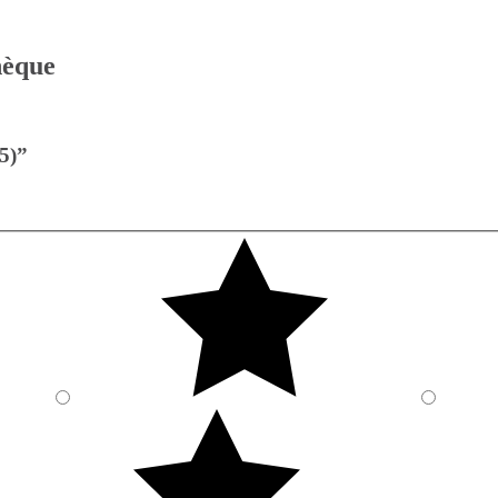
thèque
75)”