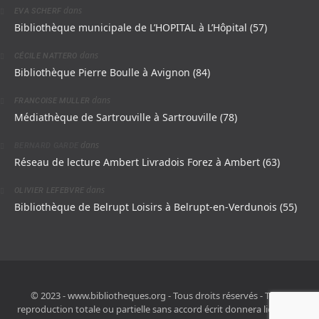
dans
EVA SCHERF
Bibliothèque municipale de L’HOPITAL à L’Hôpital (57)
dans
CÉCILE NATTERO
Bibliothèque Pierre Boulle à Avignon (84)
dans
FRANCOISE MULLER
Médiathèque de Sartrouville à Sartrouville (78)
dans
BERNARD GARDE
Réseau de lecture Ambert Livradois Forez à Ambert (63)
dans
OLIVIER LEFEBVRE
Bibliothèque de Belrupt Loisirs à Belrupt-en-Verdunois (55)
© 2023 - www.bibliotheques.org - Tous droits réservés - Toute
reproduction totale ou partielle sans accord écrit donnera lieu à des